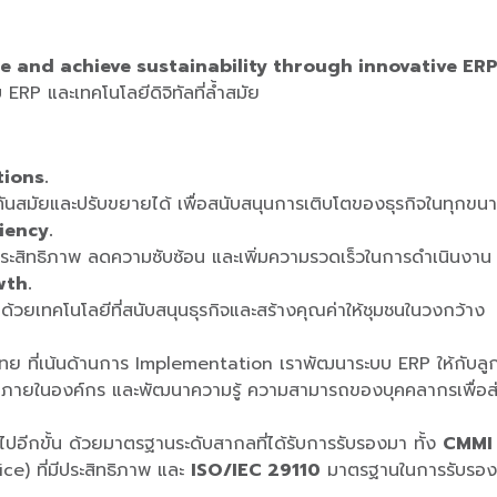
e and achieve sustainability through innovative ERP
บ ERP และเทคโนโลยีดิจิทัลที่ล้ำสมัย
tions.
ันสมัยและปรับขยายได้ เพื่อสนับสนุนการเติบโตของธุรกิจในทุกข
iency.
ะสิทธิภาพ ลดความซับซ้อน และเพิ่มความรวดเร็วในการดำเนินงาน
wth.
้วยเทคโนโลยีที่สนับสนุนธุรกิจและสร้างคุณค่าให้ชุมชนในวงกว้าง
ย ที่เน้นด้านการ Implementation เราพัฒนาระบบ ERP ให้กับลู
ภายในองค์กร และพัฒนาความรู้ ความสามารถของบุคคลากรเพื่อส่งมอบ
วไปอีกขั้น ด้วยมาตรฐานระดับสากลที่ได้รับการรับรองมา ทั้ง
CMMI 
) ที่มีประสิทธิภาพ และ
ISO/IEC 29110
มาตรฐานในการรับรองค