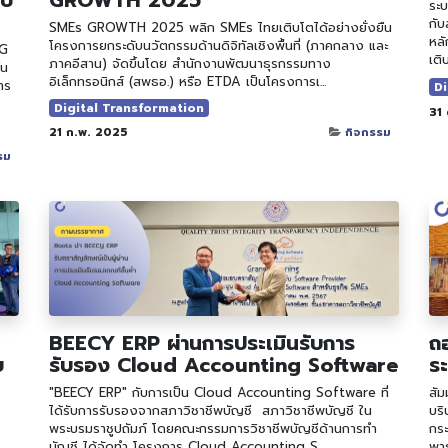
ระบ
กับ
SMEs GROWTH 2025 พลิก SMEs ไทยเติบโตได้อย่างยั่งยืน ​
หลั
โครงการยกระดับนวัตกรรมด้านดิจิทัลเชิงพื้นที่ (ภาคกลาง และ
SG
เติ
ภาคอีสาน) จัดขึ้นโดย สำนักงานพัฒนาธุรกรรมทาง
 ​ ​
อิเล็กทรอนิกส์ (สพธอ.) หรือ ETDA เป็นโครงการเ...
าร
Di
Digital Transformation
31
21 ก.พ. 2025
กิจกรรม
รม
BEECY ERP ผ่านการประเมินรับการ
ถอ
บ
รับรอง Cloud Accounting Software
ร
"BEECY ERP" กับการเป็น Cloud Accounting Software ที่
สัม
ได้รับการรับรองจาก​สภาวิชาชีพบัญชี ​ ​สภาวิชาชีพบัญชี ใน
บริ
พระบรมราชูปถัมภ์ โดยคณะกรรมการวิชาชีพบัญชีด้านการทำ
กระ
บัญชี ได้จัดทำ โครงการ Cloud Accounting S...
พาธ