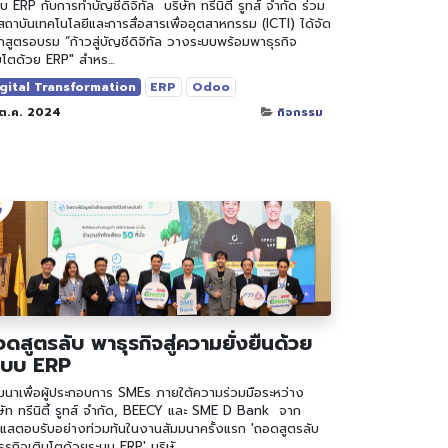
บ ERP กับการทำบัญชีดิจิทัล ​ ​​บริษัท ทรีนิตี้ รูทส์ จำกัด ร่วม
สถาบันเทคโนโลยีและการสื่อสารเพื่ออุตสาหกรรม (ICTI) ได้จัด
กสูตรอบรม “ก้าวสู่บัญชีดิจิทัล วางระบบพร้อมพาธุรกิจ
บโตด้วย ERP" สำหร...
gital Transformation
ERP
Odoo
 ต.ค. 2024
กิจกรรม
ดสูตรลับ พาธุรกิจสู่ความยั่งยืนด้วย
ะบบ ERP
มนาเพื่อผู้ประกอบการ SMEs ภายใต้ความร่วมมือระหว่าง
ษัท ทรีนิตี้ รูทส์ จำกัด, BEECY และ SME D Bank ​ ​​จาก
แสตอบรับอย่างท่วมท้นในงานสัมมนาครั้งแรก 'ถอดสูตรลับ
ุรกิจเติบโตด้วยระบบ ERP' ​บริษั...